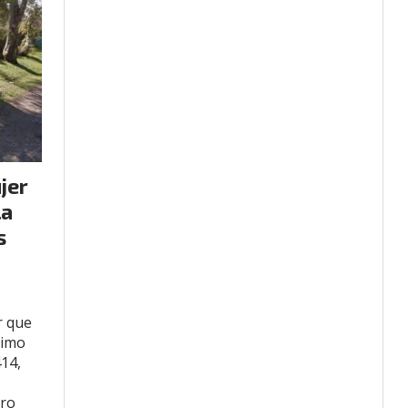
ujer
la
s
r que
timo
414,
aro