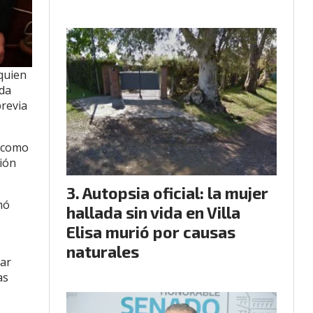
quien
ada
previa
e como
ión
Autopsia oficial: la mujer
mó
hallada sin vida en Villa
Elisa murió por causas
naturales
nar
as