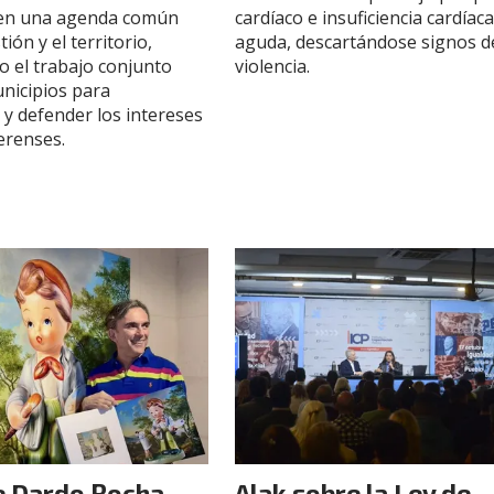
en una agenda común
cardíaco e insuficiencia cardíac
ión y el territorio,
aguda, descartándose signos d
o el trabajo conjunto
violencia.
unicipios para
 y defender los intereses
erenses.
je Dardo Rocha
Alak sobre la Ley de