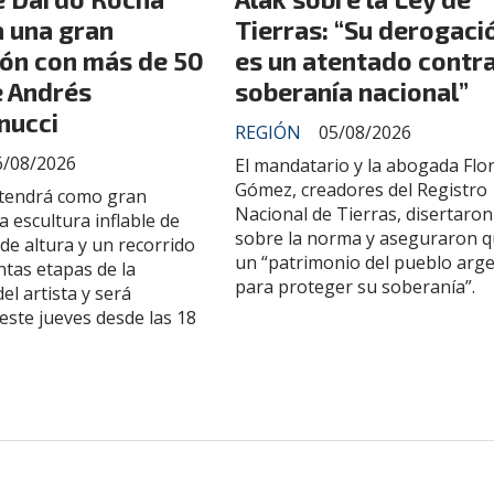
 una gran
Tierras: “Su derogaci
ión con más de 50
es un atentado contra
e Andrés
soberanía nacional”
nucci
REGIÓN
05/08/2026
6/08/2026
El mandatario y la abogada Flo
Gómez, creadores del Registro
tendrá como gran
Nacional de Tierras, disertaron
a escultura inflable de
sobre la norma y aseguraron q
de altura y un recorrido
un “patrimonio del pueblo arg
intas etapas de la
para proteger su soberanía”.
el artista y será
este jueves desde las 18