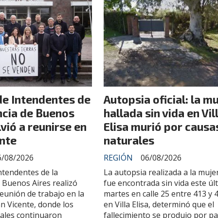
de Intendentes de
Autopsia oficial: la m
ncia de Buenos
hallada sin vida en Vil
lvió a reunirse en
Elisa murió por causa
nte
naturales
6/08/2026
REGIÓN
06/08/2026
ntendentes de la
La autopsia realizada a la muje
 Buenos Aires realizó
fue encontrada sin vida este úl
eunión de trabajo en la
martes en calle 25 entre 413 y 
n Vicente, donde los
en Villa Elisa, determinó que el
ales continuaron
fallecimiento se produjo por p